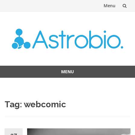
Menu
Skip
to
content
MENU
Skip
to
content
Tag:
webcomic