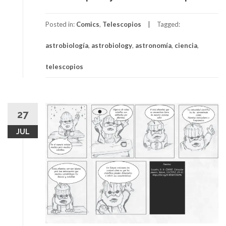
Posted in:
Comics
,
Telescopios
Tagged:
astrobiología
,
astrobiology
,
astronomía
,
ciencia
,
telescopios
27
JUL