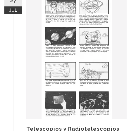
27
JUL
Telescopios y Radiotelescopios