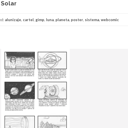
 Solar
ed:
alunizaje
,
cartel
,
gimp
,
luna
,
planeta
,
poster
,
sistema
,
webcomic