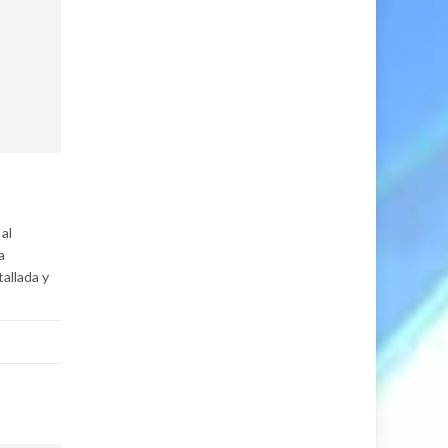
al
a
tallada y