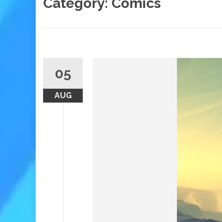
Category:
Comics
05
AUG