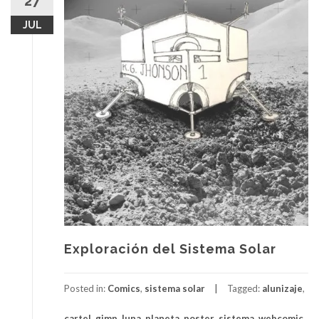
27
JUL
Exploración del Sistema Solar
Posted in:
Comics
,
sistema solar
Tagged:
alunizaje
,
cartel
,
gimp
,
luna
,
planeta
,
poster
,
sistema
,
webcomic